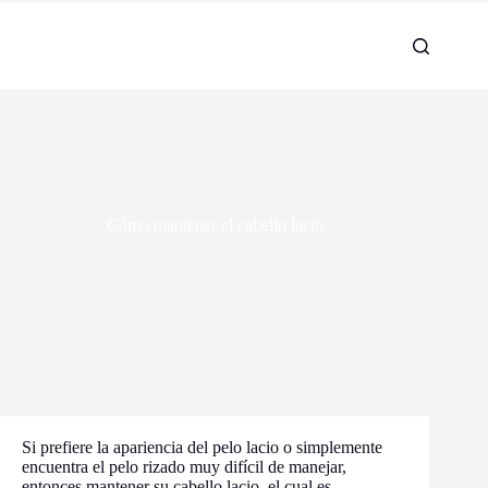
Cómo mantener el cabello lacio
Si prefiere la apariencia del pelo lacio o simplemente
encuentra el pelo rizado muy difícil de manejar,
entonces mantener su cabello lacio, el cual es