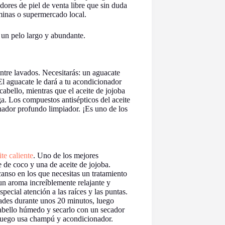
dores de piel de venta libre que sin duda
minas o supermercado local.
a un pelo largo y abundante.
entre lavados. Necesitarás: un aguacate
El aguacate le dará a tu acondicionador
abello, mientras que el aceite de jojoba
. Los compuestos antisépticos del aceite
onador profundo limpiador. ¡Es uno de los
te caliente
. Uno de los mejores
e de coco y una de aceite de jojoba.
canso en los que necesitas un tratamiento
n aroma increíblemente relajante y
pecial atención a las raíces y las puntas.
idades durante unos 20 minutos, luego
cabello húmedo y secarlo con un secador
 luego usa champú y acondicionador.