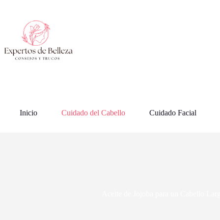
Saltar
al
contenido
Inicio
Cuidado del Cabello
Cuidado Facial
Aceite de Jojoba para un Cabello La