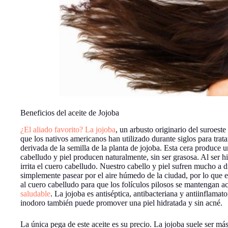
Beneficios del aceite de Jojoba
¿El aliado favorito? La jojoba
, un arbusto originario del suroest
que los nativos americanos han utilizado durante siglos para tratar
derivada de la semilla de la planta de jojoba. Esta cera produce u
cabelludo y piel producen naturalmente, sin ser grasosa. Al ser h
irrita el cuero cabelludo. Nuestro cabello y piel sufren mucho a d
simplemente pasear por el aire húmedo de la ciudad, por lo que e
al cuero cabelludo para que los folículos pilosos se mantengan a
saludable
. La jojoba es antiséptica, antibacteriana y antiinflamator
inodoro también puede promover una piel hidratada y sin acné.
La única pega de este aceite es su precio. La jojoba suele ser más