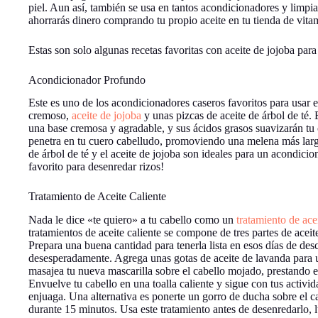
piel. Aun así, también se usa en tantos acondicionadores y limpia
ahorrarás dinero comprando tu propio aceite en tu tienda de vita
Estas son solo algunas recetas favoritas con aceite de jojoba par
Acondicionador Profundo
Este es uno de los acondicionadores caseros favoritos para usar 
cremoso,
aceite de jojoba
y unas pizcas de aceite de árbol de té. 
una base cremosa y agradable, y sus ácidos grasos suavizarán tu c
penetra en tu cuero cabelludo, promoviendo una melena más larga
de árbol de té y el aceite de jojoba son ideales para un acondici
favorito para desenredar rizos!
Tratamiento de Aceite Caliente
Nada le dice «te quiero» a tu cabello como un
tratamiento de acei
tratamientos de aceite caliente se compone de tres partes de aceit
Prepara una buena cantidad para tenerla lista en esos días de des
desesperadamente. Agrega unas gotas de aceite de lavanda para u
masajea tu nueva mascarilla sobre el cabello mojado, prestando es
Envuelve tu cabello en una toalla caliente y sigue con tus activ
enjuaga. Una alternativa es ponerte un gorro de ducha sobre el 
durante 15 minutos. Usa este tratamiento antes de desenredarlo,