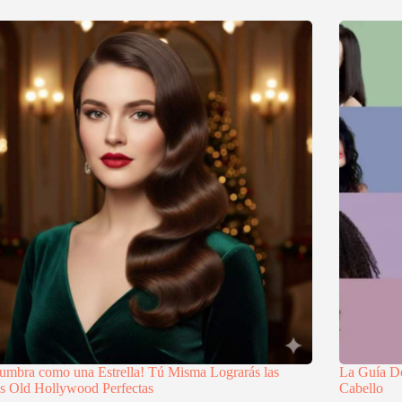
umbra como una Estrella! Tú Misma Lograrás las
La Guía De
s Old Hollywood Perfectas
Cabello