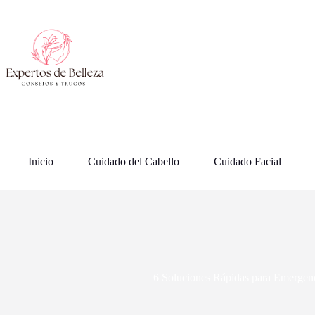
Saltar
al
contenido
Inicio
Cuidado del Cabello
Cuidado Facial
6 Soluciones Rápidas para Emergenci