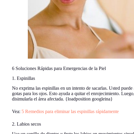
6 Soluciones Rápidas para Emergencias de la Piel
1. Espinillas
No exprima las espinillas en un intento de sacarlas. Usted puede 
gotas para los ojos. Esto ayuda a quitar el enrojecimiento. Luego
disimularla el área afectada. {loadposition googleina}
Vea:
5 Remedios para eliminar las espinillas rápidamente
2. Labios secos
Use un cepillo de dientes y frote los labios en movimientos circ