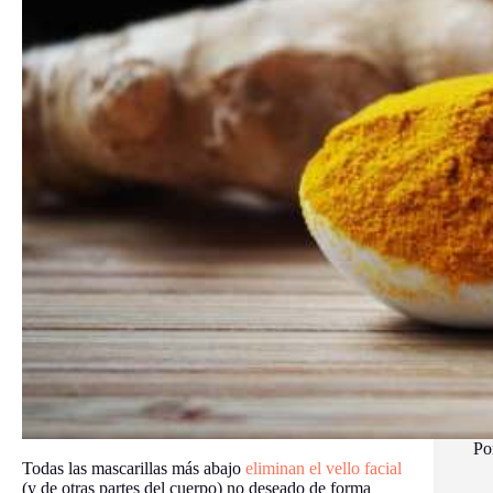
Po
Todas las mascarillas más abajo
eliminan el vello facial
(y de otras partes del cuerpo) no deseado de forma