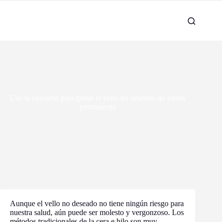
Use la cúrcuma para quitar el vello no deseado de forma
permanente
Aunque el vello no deseado no tiene ningún riesgo para
nuestra salud, aún puede ser molesto y vergonzoso. Los
métodos tradicionales de la cera e hilo son muy