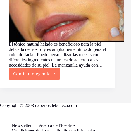
El tónico natural helado es beneficioso para la piel
delicada del rostro y es ampliamente utilizado para el
cuidado facial. Puede personalizar las recetas con
diferentes ingredientes naturales de acuerdo a las
necesidades de su piel. La manzanilla ayuda con…
Continuar leyendo
Tónico
helado
para
el
cuidado
facial
Copyright © 2008 expertosdebelleza.com
Newsletter
Acerca de Nosotros
Condiciones de Uso
Política de Privacidad