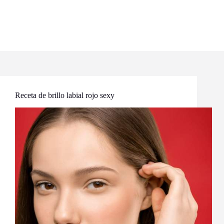
Receta de brillo labial rojo sexy