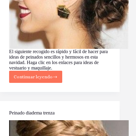
El siguiente recogido es rápido y fácil de hacer para
ideas de peinados sencillos y hermosos en esta
navidad. Haga clic en los enlaces para ideas de
vestuario y maquillaje.
Continuar leyendo
Recogido
de
fiesta
con
trenzas
Peinado diadema trenza