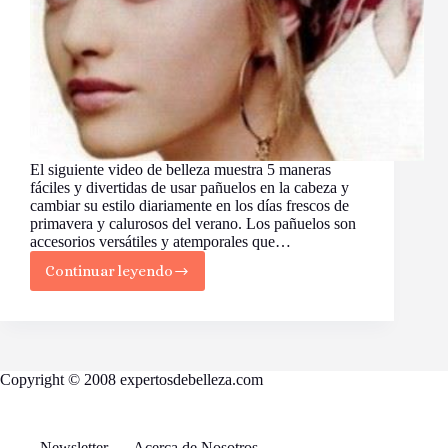
El siguiente video de belleza muestra 5 maneras
fáciles y divertidas de usar pañuelos en la cabeza y
cambiar su estilo diariamente en los días frescos de
primavera y calurosos del verano. Los pañuelos son
accesorios versátiles y atemporales que…
Continuar leyendo
5
Formas
de
utilizar
pañuelos
en
Copyright © 2008 expertosdebelleza.com
la
cabeza
Newsletter
Acerca de Nosotros