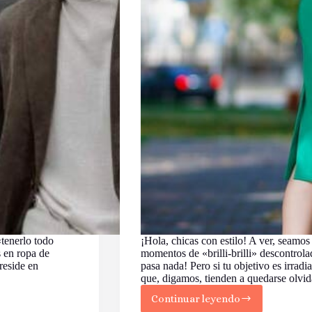
tenerlo todo
¡Hola, chicas con estilo! A ver, seamos
s en ropa de
momentos de «brilli-brilli» descontrol
reside en
pasa nada! Pero si tu objetivo es irradi
que, digamos, tienden a quedarse olv
Continuar leyendo
Lo