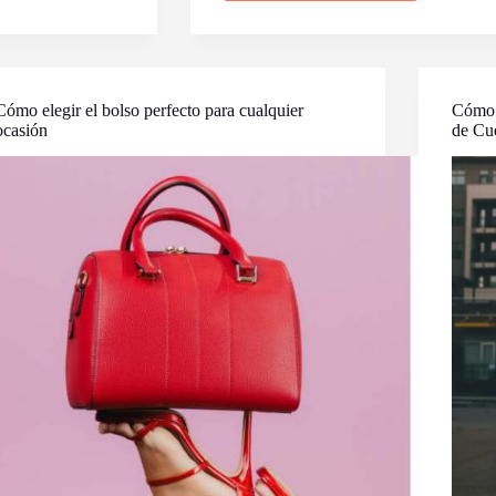
que
las
Mujeres
de
Clase
Alta
Cómo elegir el bolso perfecto para cualquier
Cómo 
Nunca
ocasión
de Cu
Usan