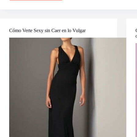
Arte
de
Lucir
Bien:
10
Reglas
Cómo Verte Sexy sin Caer en lo Vulgar
de
Estilo
que
Mejoran
Tu
Apariencia
al
Instante