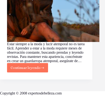
Estar siempre a la moda y lucir atemporal no es tarea
fácil. Aprender a estar a la moda requiere meses de
observación constante, buscando prendas y leyendo
revistas. Para mantener esta apariencia, concéntrate
en crear un guardarropa atemporal, asegúrate de…
Continuar leyendo
8
Consejos
Claves
para
Siempre
Estar
Copyright © 2008 expertosdebelleza.com
a
la
Moda