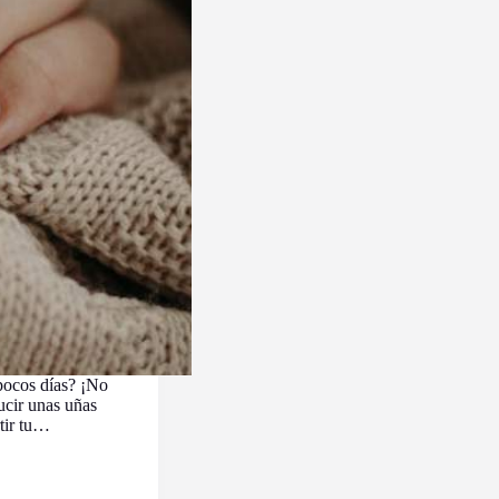
pocos días? ¡No
ucir unas uñas
tir tu…