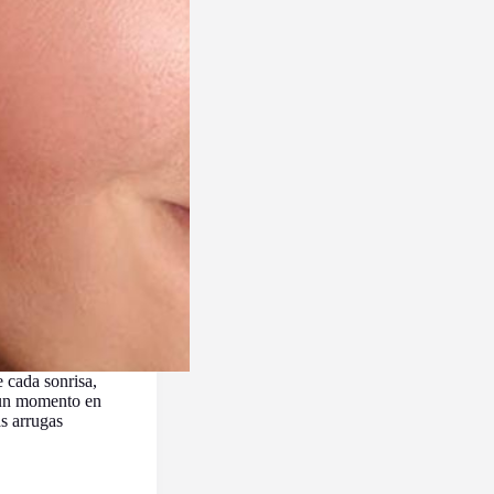
e cada sonrisa,
 un momento en
as arrugas