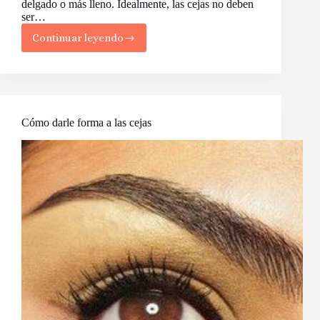
delgado o más lleno. Idealmente, las cejas no deben
ser…
Continuar leyendo
Cómo
darle
la
forma
perfecta
a
las
Cómo darle forma a las cejas
cejas