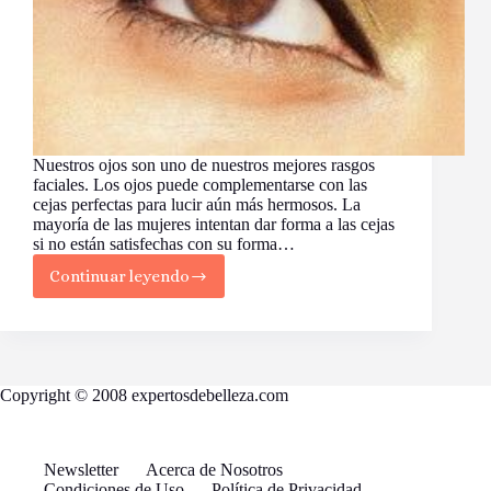
Nuestros ojos son uno de nuestros mejores rasgos
faciales. Los ojos puede complementarse con las
cejas perfectas para lucir aún más hermosos. La
mayoría de las mujeres intentan dar forma a las cejas
si no están satisfechas con su forma…
Continuar leyendo
Cómo
darle
forma
a
las
cejas
Copyright © 2008 expertosdebelleza.com
Newsletter
Acerca de Nosotros
Condiciones de Uso
Política de Privacidad