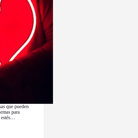
sas que pueden
blemas para
e estés…