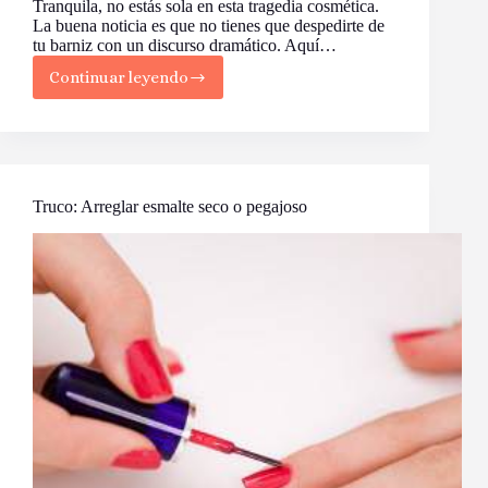
Tranquila, no estás sola en esta tragedia cosmética.
La buena noticia es que no tienes que despedirte de
tu barniz con un discurso dramático. Aquí…
Continuar leyendo
¡SOS
Esmalte
Seco!
Trucos
para
Resucitar
tu
Truco: Arreglar esmalte seco o pegajoso
Pintauñas
Pegajoso