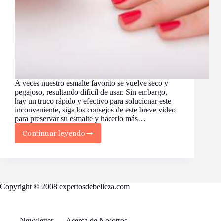
A veces nuestro esmalte favorito se vuelve seco y
pegajoso, resultando difícil de usar. Sin embargo,
hay un truco rápido y efectivo para solucionar este
inconveniente, siga los consejos de este breve video
para preservar su esmalte y hacerlo más…
Continuar leyendo
Truco:
Arreglar
esmalte
seco
o
pegajoso
Copyright © 2008 expertosdebelleza.com
Newsletter
Acerca de Nosotros