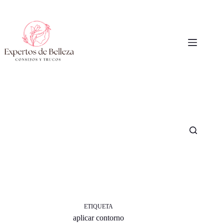
Saltar
al
contenido
ETIQUETA
aplicar contorno