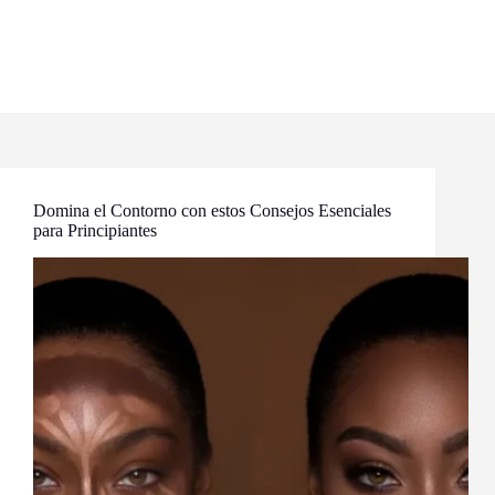
Domina el Contorno con estos Consejos Esenciales
para Principiantes