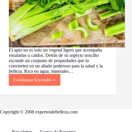
El apio no es solo un vegetal ligero que acompaña
ensaladas o caldos. Detrás de su aspecto sencillo
esconde un conjunto de propiedades que lo
convierten en un aliado poderoso para la salud y la
belleza. Rico en agua, minerales…
Continuar leyendo
Los
Beneficios
del
Apio
para
la
Copyright © 2008 expertosdebelleza.com
Salud
y
la
Belleza
Newsletter
Acerca de Nosotros