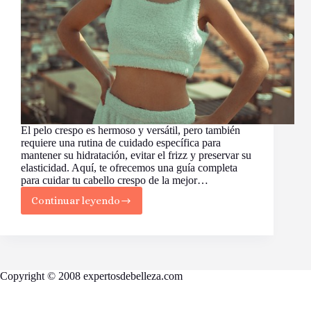
El pelo crespo es hermoso y versátil, pero también
requiere una rutina de cuidado específica para
mantener su hidratación, evitar el frizz y preservar su
elasticidad. Aquí, te ofrecemos una guía completa
para cuidar tu cabello crespo de la mejor…
Continuar leyendo
Los
Cuidados
Esenciales
para
el
Pelo
Copyright © 2008 expertosdebelleza.com
Crespo:
Consejos
para