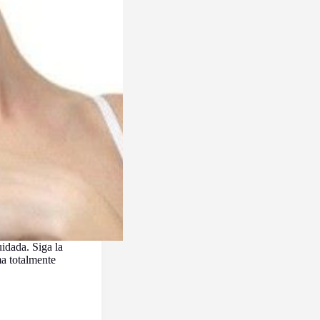
idada. Siga la
ma totalmente