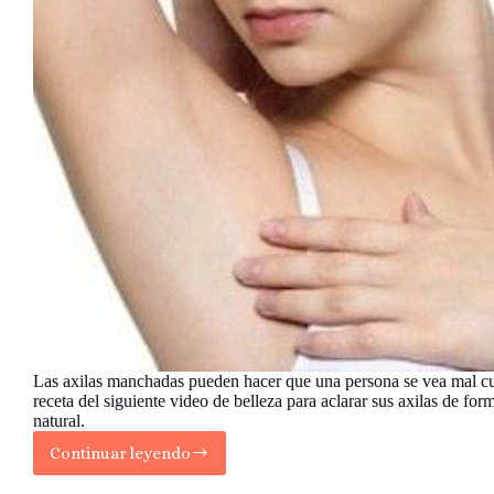
Las axilas manchadas pueden hacer que una persona se vea mal cu
receta del siguiente video de belleza para aclarar sus axilas de for
natural.
Continuar leyendo
Blanqueador
natural