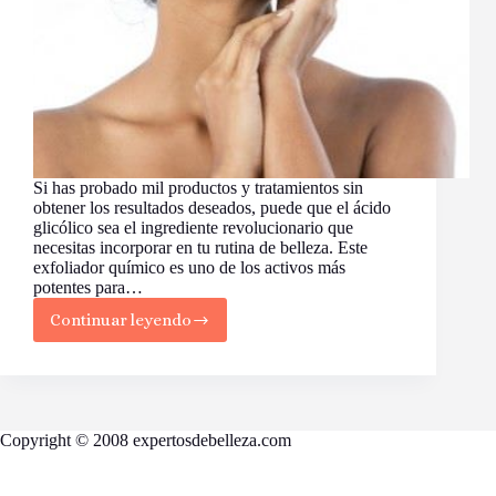
Si has probado mil productos y tratamientos sin
obtener los resultados deseados, puede que el ácido
glicólico sea el ingrediente revolucionario que
necesitas incorporar en tu rutina de belleza. Este
exfoliador químico es uno de los activos más
potentes para…
Continuar leyendo
Todo
lo
que
querías
saber
sobre
Copyright © 2008 expertosdebelleza.com
el
ácido
glicólico