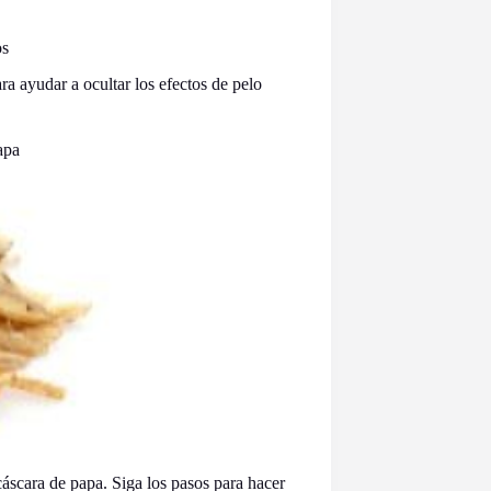
os
a ayudar a ocultar los efectos de pelo
apa
áscara de papa. Siga los pasos para hacer