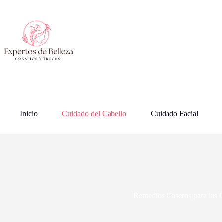
Saltar
al
contenido
Inicio
Cuidado del Cabello
Cuidado Facial
Remedios Caseros para las 