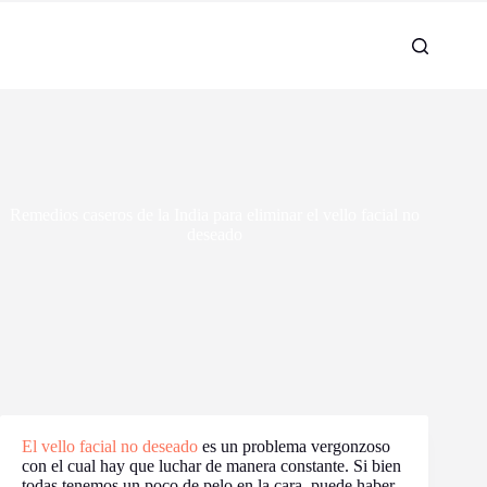
Remedios caseros de la India para eliminar el vello facial no
deseado
El vello facial no deseado
es un problema vergonzoso
con el cual hay que luchar de manera constante. Si bien
todas tenemos un poco de pelo en la cara, puede haber