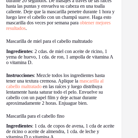
durante 20 segundos. Dé masajes a través de las raíces
hasta las puntas y envuelva su cabeza en una toalla
caliente. Deje que la mascarilla penetre durante 1 hora y
luego lave el cabello con un champú suave. Haga esto
mascarilla dos veces por semana para
obtener mejores
resultados
.
Mascarilla de miel para el cabello maltratado
Ingredientes
: 2 cdas. de miel con aceite de ricino, 1
yema de huevo, 1 cda. de ron, 1 ampolla de vitamina A
o vitamina D.
Instrucciones
: Mezcle todos los ingredientes hasta
tener una textura cremosa. Aplique la
mascarilla al
cabello maltratado
en las raíces y luego distribuya
lentamente hasta saturar todo el pelo. Envuelve su
cabello con un papel film y deje actuar durante
aproximadamente 2 horas. Enjuague bien.
Mascarilla para el cabello fino
Ingredientes
: 1 cda. de copos de avena, 1 cda de aceite
de ricino o aceite de almendra, 1 cda. de leche y
vitamina D o vitamina A.