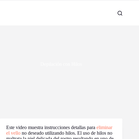
Depilación con Hilos
Este video muestra instrucciones detallas para
eliminar
el vello
no deseado utilizando hilos. El uso de hilos no
maltrata la piel delicada del rostro resultando en uno de