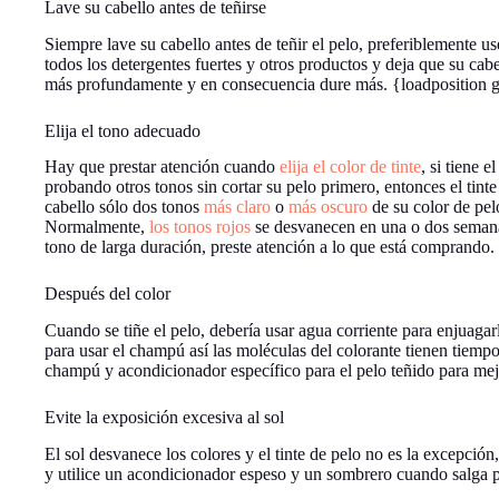
Lave su cabello antes de teñirse
Siempre lave su cabello antes de teñir el pelo, preferiblemente 
todos los detergentes fuertes y otros productos y deja que su cab
más profundamente y en consecuencia dure más. {loadposition 
Elija el tono adecuado
Hay que prestar atención cuando
elija el color de tinte
, si tiene 
probando otros tonos sin cortar su pelo primero, entonces el tinte
cabello sólo dos tonos
más claro
o
más oscuro
de su color de pelo
Normalmente,
los tonos rojos
se desvanecen en una o dos semanas
tono de larga duración, preste atención a lo que está comprando.
Después del color
Cuando se tiñe el pelo, debería usar agua corriente para enjuag
para usar el champú así las moléculas del colorante tienen tiempo
champú y acondicionador específico para el pelo teñido para mej
Evite la exposición excesiva al sol
El sol desvanece los colores y el tinte de pelo no es la excepción
y utilice un acondicionador espeso y un sombrero cuando salga 