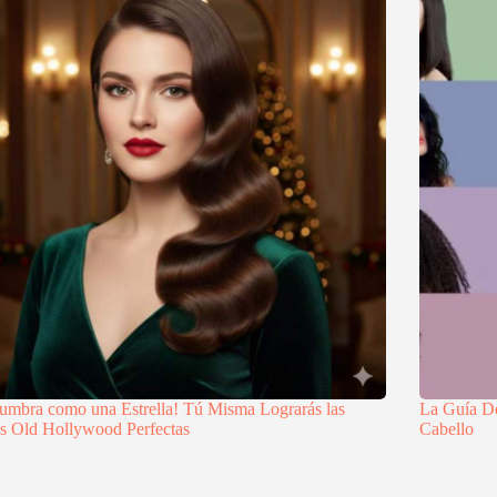
umbra como una Estrella! Tú Misma Lograrás las
La Guía De
s Old Hollywood Perfectas
Cabello