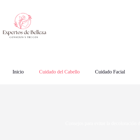
Saltar
al
contenido
Inicio
Cuidado del Cabello
Cuidado Facial
Consejos para evitar la decoloración d