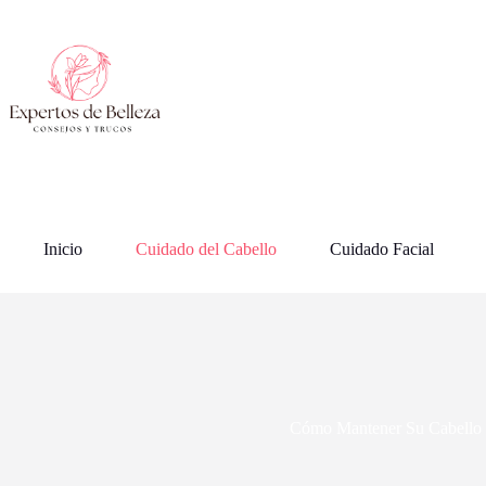
Saltar
al
contenido
Inicio
Cuidado del Cabello
Cuidado Facial
Cómo Mantener Su Cabello 