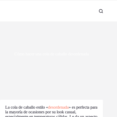
Cómo hacer una cola de caballo desordenada
La cola de caballo estilo «
desordenada
» es perfecta para
la mayoría de ocasiones por su look casual,
especialmente en temperaturas cálidas. Le da un aspecto