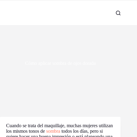
Cómo aplicar sombra de ojos dorada
Cuando se trata del maquillaje, muchas mujeres utilizan
los mismos tonos de
sombra
todos los días, pero si
quiere hacer una buena impresión o está planeando una