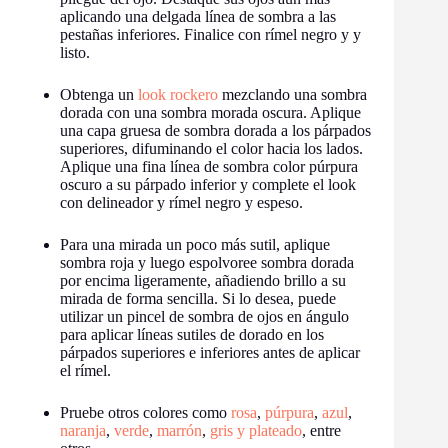
aplicando una delgada línea de sombra a las
pestañas inferiores. Finalice con rímel negro y y
listo.
Obtenga un
look rockero
mezclando una sombra
dorada con una sombra morada oscura. Aplique
una capa gruesa de sombra dorada a los párpados
superiores, difuminando el color hacia los lados.
Aplique una fina línea de sombra color púrpura
oscuro a su párpado inferior y complete el look
con delineador y rímel negro y espeso.
Para una mirada un poco más sutil, aplique
sombra roja y luego espolvoree sombra dorada
por encima ligeramente, añadiendo brillo a su
mirada de forma sencilla. Si lo desea, puede
utilizar un pincel de sombra de ojos en ángulo
para aplicar líneas sutiles de dorado en los
párpados superiores e inferiores antes de aplicar
el rímel.
Pruebe otros colores como
rosa
,
púrpura
,
azul
,
naranja
,
verde
,
marrón
,
gris y plateado
, entre