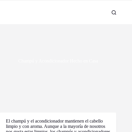
Champú y Acondicionador Hecho en Casa
El champú y el acondicionador mantienen el cabello
limpio y con aroma. Aunque a la mayoría de nosotros
nos gusta estar limpios, los champús y acondicionadores