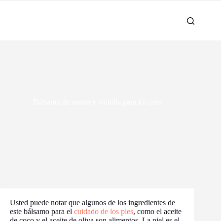
Bálsamo de menta y vainilla para los pies
Usted puede notar que algunos de los ingredientes de
este bálsamo para el
cuidado de los pies
, como el aceite
de coco y el aceite de oliva son alimentos. La piel es el